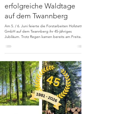
dariowegmueller
11. Juni
2 Min. Lesezeit
45-Jahre Forstarbeiten
Hofstetter GmbH –
erfolgreiche Waldtage
auf dem Twannberg
Am 5. / 6. Juni feierte die Forstarbeiten Hofstetter
GmbH auf dem Twannberg ihr 45-jähriges
Jubiläum. Trotz Regen kamen bereits am Freitag
knapp 400 Interessierte in den Wald - sogar zwei
Schulklassen waren darunter. Der Sonnenschein
am Samstag toppte nochmals alles und die
Massen strömten zu dem Anlass. Der
Parkplatzeinweiser Hans Racheter begrüsste die