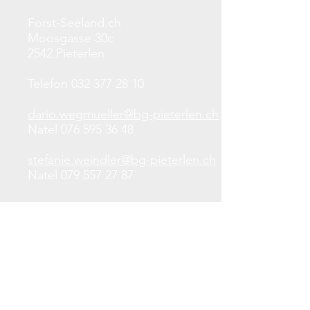
Forst-Seeland.ch
Moosgasse 30c
2542 Pieterlen
Telefon
032 377 28 10
dario.wegmueller@bg-pieterlen.ch
Natel 076 595 36 48
stefanie.weindler@bg-pieterlen.ch
Natel
079 557 27 87
www.forst-seeland.ch
Sitemap
Aktuelles
Über uns
Brennholz