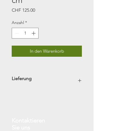
cm
Preis
CHF 125.00
Anzahl
*
In den Warenkorb
Lieferung
Abholung im Werkhof Pieterlen 
gratis. Lieferung & Transport (Siehe 
sepearate Preisliste)
Kontaktieren
Sie uns